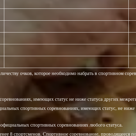
количеству очков, которое необходимо набрать в спортивном со
оревнованиях, имеющих статус не ниже статуса других межре
официальных спортивных соревнованиях, имеющих статус, не ниж
 официальных спортивных соревнованиях любого статуса.
енее 8 спортсменов. Спортивное соревнование, проводящееся по