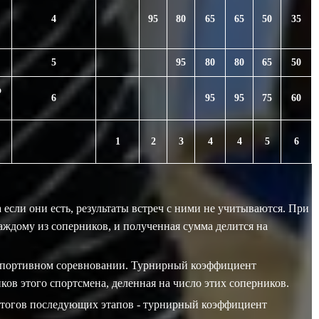
4
95
80
65
65
50
35
5
95
80
80
65
50
о
6
95
95
75
60
1
2
3
4
4
5
6
а если они есть, результаты встреч с ними не учитываются. При
ждому из соперников, и полученная сумма делится на
 спортивном соревновании. Турнирный коэффициент
ов этого спортсмена, деленная на число этих соперников.
итогов последующих этапов - турнирный коэффициент