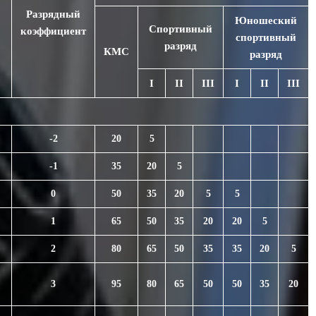
Разрядный
Юношеский
Спортивный
коэффициент
спортивный
разряд
КМС
разряд
I
II
III
I
II
III
-2
20
5
-1
35
20
5
0
50
35
20
5
5
1
65
50
35
20
20
5
2
80
65
50
35
35
20
5
3
95
80
65
50
50
35
20