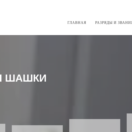
ГЛАВНАЯ
РАЗРЯДЫ И ЗВАНИ
Ы ШАШКИ