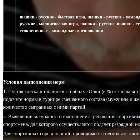
шашки - русские - быстрая игра, шашки - русские - кома
русские - молниеносная игра, шашки - русские, шашки - с
стоклеточные - командные соревнования
Условия выполнения норм
1. Пустая клетка в таблице в столбцах «Очки (в % от числа вст
подсчете нормы в турнире смешанного состава (мужчины и же
количество сыгранных с ними партий.
2. Выявление возможности выполнения требования спортивны
спортсмена, для которого осуществляется подсчет разрядной н
Для спортивных соревнований, проводимых в несколько этап