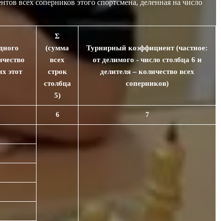
нтов всех соперников этого спортсмена, деленная на число
Σ
дного
(сумма
Турнирный коэффициент (частное:
ичество
всех
от делимого - число столбца 6 и
х этот
строк
делителя – количество всех
столбца
соперников)
5)
6
7