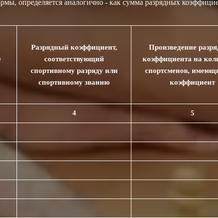
ормы, определяется аналогично - как сумма разрядных коэффицие
Разрядный коэффициент,
Произведение разря
е
соответствующий
коэффициента на кол
спортивному разряду или
спортсменов, имеющи
спортивному званию
коэффициент
4
5