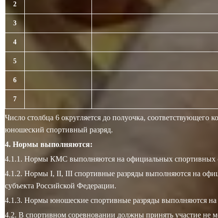
2
3
4
5
6
7
Число столбца 6 округляется до полуочка, соответствующего 
юношеский спортивный разряд.
4. Нормы выполняются:
4.1.1. Нормы КМС выполняются на официальных спортивных с
4.1.2. Нормы I, II, III спортивные разряды выполняются на 
субъекта Российской Федерации.
4.1.3. Нормы юношеские спортивные разряды выполняются на
4.2. В спортивном соревновании должны принять участие не м