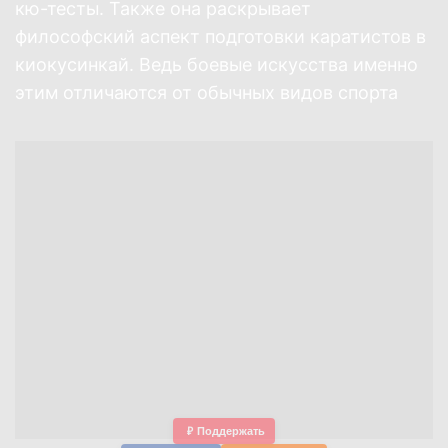
кю-тесты. Также она раскрывает
философский аспект подготовки каратистов в
киокусинкай. Ведь боевые искусства именно
этим отличаются от обычных видов спорта
₽
Поддержать