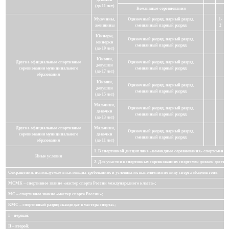
(до 11 лет)
Командные соревнования
Мужчины,
Одиночный разряд, парный разряд,
1-
женщины
смешанный парный разряд
2
Юниоры,
Одиночный разряд, парный разряд,
юниорки
смешанный парный разряд
(до 19 лет)
Юноши,
Другие официальные спортивные
Одиночный разряд, парный разряд,
девушки
соревнования муниципального
смешанный парный разряд
(до 17 лет)
образования
Юноши,
Одиночный разряд, парный разряд,
девушки
смешанный парный разряд
(до 15 лет)
Мальчики,
Одиночный разряд, парный разряд,
девочки
смешанный парный разряд
(до 13 лет)
Другие официальные спортивные
Мальчики,
Одиночный разряд, парный разряд,
соревнования муниципального
девочки
смешанный парный разряд
образования
(до 11 лет)
1. В спортивной дисциплине «командные соревнования» спортсмен дол
Иные условия
2. Для участия в спортивных соревнованиях спортсмен должен достич
Сокращения, используемые в настоящих требованиях и условиях их выполнения по виду спорта «бадминтон»:
МСМК – спортивное звание «мастер спорта России международного класса»;
МС – спортивное звание «мастер спорта России»;
КМС – спортивный разряд «кандидат в мастера спорта»;
I – первый;
II – второй;